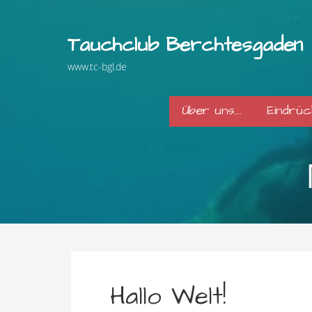
Zum
Inhalt
Tauchclub Berchtesgaden
springen
www.tc-bgl.de
Über uns….
Eindrü
Hallo Welt!