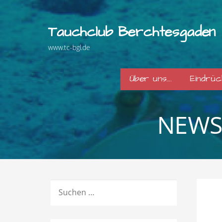
Zum
Inhalt
Tauchclub Berchtesgaden
springen
www.tc-bgl.de
Über uns….
Eindrü
NEWS
SUCHEN
NACH: