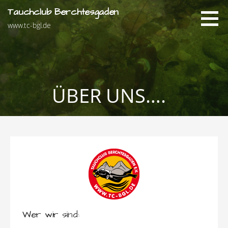
Zum
Tauchclub Berchtesgaden
Inhalt
www.tc-bgl.de
springen
ÜBER UNS….
Wer wir sind: