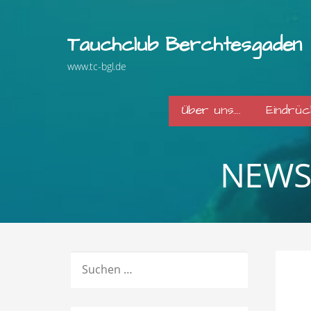
Zum
Inhalt
Tauchclub Berchtesgaden
springen
www.tc-bgl.de
Über uns….
Eindrü
NEWS
SUCHEN
NACH: