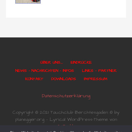
ÜBER UNS….
EINDRÜCKE
NEWS – NACHRICHTEN – INFOS
LINKS – PARTNER
KONTAKT
DOWNLOADS
IMPRESSUM
Datenschutzerklärung
Copyright © 2021 Tauchclub Berchtesgaden © by
planegger.org — Lyrical WordPress-Theme von
GoDaddy