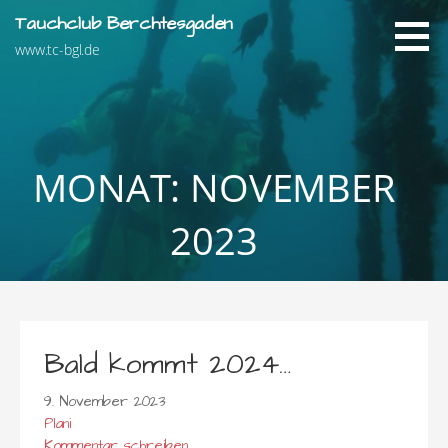
Zum
Tauchclub Berchtesgaden
Inhalt
www.tc-bgl.de
springen
MONAT: NOVEMBER
2023
Bald kommt 2024…
9. November 2023
Plani
Kommentar schreiben