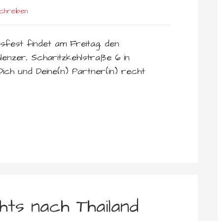
chreiben
ssfest findet am Freitag, den
lenzer, Scharitzkehlstraße 6 in
ich und Deine(n) Partner(in) recht
ts nach Thailand