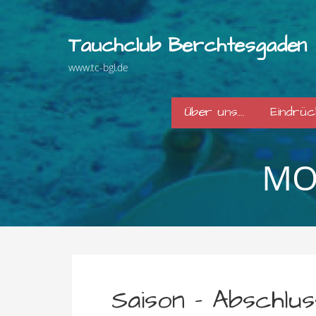
Zum
Inhalt
Tauchclub Berchtesgaden
springen
www.tc-bgl.de
Über uns….
Eindrü
MO
Saison – Abschlu