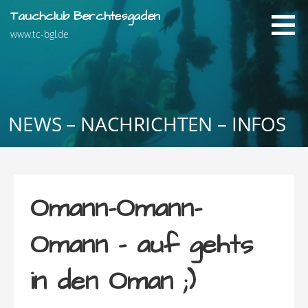
Zum
Tauchclub Berchtesgaden
Inhalt
www.tc-bgl.de
springen
NEWS – NACHRICHTEN – INFOS
Omann-Omann-
Omann – auf gehts
in den Oman ;)