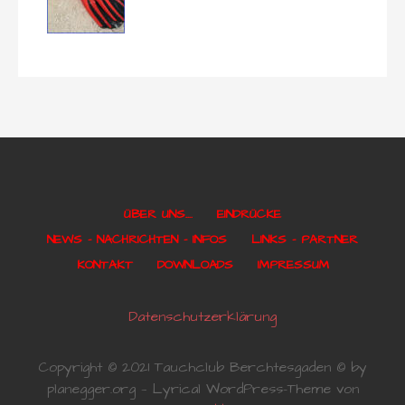
ÜBER UNS….
EINDRÜCKE
NEWS – NACHRICHTEN – INFOS
LINKS – PARTNER
KONTAKT
DOWNLOADS
IMPRESSUM
Datenschutzerklärung
Copyright © 2021 Tauchclub Berchtesgaden © by
planegger.org — Lyrical WordPress-Theme von