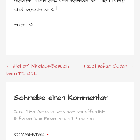
meldet Euch einfach zeitnah an. Die Plätze
sind beschränkt!
Euer Ru
Beitragsnavigation
← „Hoher“ Nikolaus-Besuch
Tauchsafari Sudan →
beim TC BGL
Schreibe einen Kommentar
Deine E-Mail-Adresse wird nicht veröffentlicht.
Erforderliche Felder sind mit
*
markiert
KOMMENTAR
*