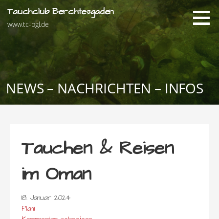
Zum
Tauchclub Berchtesgaden
Inhalt
www.tc-bgl.de
springen
NEWS – NACHRICHTEN – INFOS
Tauchen & Reisen
im Oman
18. Januar 2024
Plani